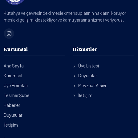
Kütahya ve çevresindeki meslek mensuplarının haklarını koruyor,
mesleki gelişimi destekliyor ve kamu yararına hizmet veriyoruz.
Kurumsal
Hizmetler
Ana Sayfa
Üye Listesi
Kurumsal
Duyurular
Üye Formları
Mevzuat Arşivi
Tesmer Şube
İletişim
Haberler
Duyurular
İletişim