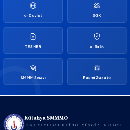
e-Devlet
SGK
TESMER
e-Birlik
SMMM Sınavı
Resmi Gazete
Kütahya SMMMO
SERBEST MUHASEBECI MALI MÜŞAVIRLER ODASI