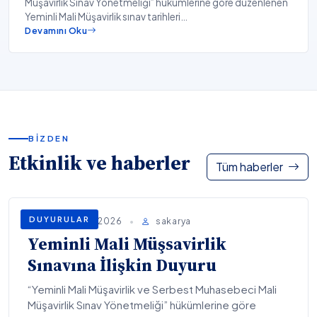
Müşavirlik Sınav Yönetmeliği” hükümlerine göre düzenlenen
Yeminli Mali Müşavirlik sınav tarihleri…
Devamını Oku
BIZDEN
Etkinlik ve haberler
Tüm haberler
DUYURULAR
Temmuz 28, 2026
•
sakarya
Yeminli Mali Müşsavirlik
Sınavına İlişkin Duyuru
“Yeminli Mali Müşavirlik ve Serbest Muhasebeci Mali
Müşavirlik Sınav Yönetmeliği” hükümlerine göre