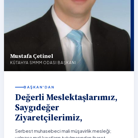
Mustafa Çetinel
KÜTAHYA SMMM ODASI BAŞKANI
BAŞKAN'DAN
Değerli Meslektaşlarımız,
Saygıdeğer
Ziyaretçilerimiz,
Serbest muhasebeci mali müşavirlik mesleği;
yalnızca mali kayıtların tutulmasından ibaret