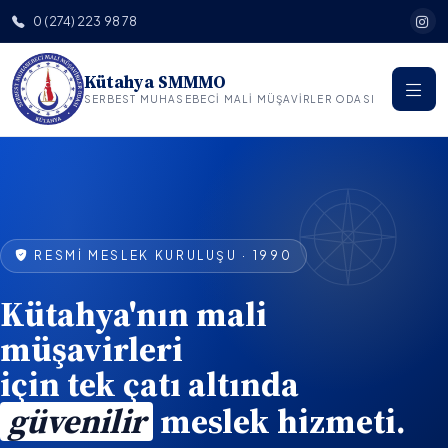
0 (274) 223 98 78
Kütahya SMMMO
SERBEST MUHASEBECI MALI MÜŞAVIRLER ODASI
RESMI MESLEK KURULUŞU · 1990
Kütahya'nın
mali
müşavirleri
için tek çatı altında
güvenilir
meslek hizmeti.