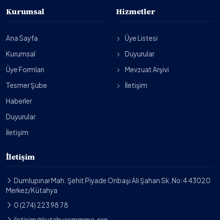
Kurumsal
Hizmetler
Ana Sayfa
Üye Listesi
Kurumsal
Duyurular
Üye Formları
Mevzuat Arşivi
Tesmer Şube
İletişim
Haberler
Duyurular
İletişim
İletişim
Dumlupınar Mah. Şehit Piyade Onbaşı Ali Şahan Sk. No:4 43020
Merkez/Kütahya
0 (274) 223 98 78
iletisim@kutahyasmmmo.org